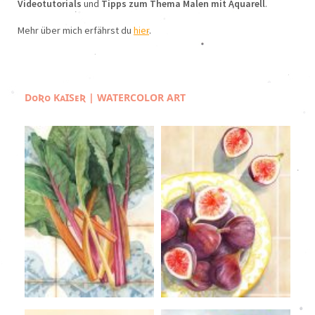
Videotutorials
und
Tipps zum Thema Malen mit Aquarell
.
Mehr über mich erfährst du
hier
.
DᴏƦᴏ KᴀꞮSᴇƦ | WATERCOLOR ART